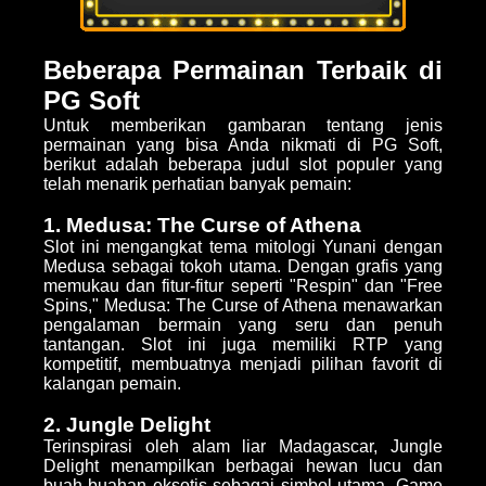
Beberapa Permainan Terbaik di
PG Soft
Untuk memberikan gambaran tentang jenis
permainan yang bisa Anda nikmati di PG Soft,
berikut adalah beberapa judul slot populer yang
telah menarik perhatian banyak pemain:
1. Medusa: The Curse of Athena
Slot ini mengangkat tema mitologi Yunani dengan
Medusa sebagai tokoh utama. Dengan grafis yang
memukau dan fitur-fitur seperti "Respin" dan "Free
Spins," Medusa: The Curse of Athena menawarkan
pengalaman bermain yang seru dan penuh
tantangan. Slot ini juga memiliki RTP yang
kompetitif, membuatnya menjadi pilihan favorit di
kalangan pemain.
2. Jungle Delight
Terinspirasi oleh alam liar Madagascar, Jungle
Delight menampilkan berbagai hewan lucu dan
buah-buahan eksotis sebagai simbol utama. Game