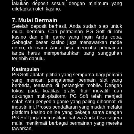
lakukan deposit sesuai dengan minimum yang
ditetapkan oleh kasino.
7. Mulai Bermain
Setelah deposit berhasil, Anda sudah siap untuk
mulai bermain. Cari permainan PG Soft di lobi
kasino dan pilih game yang ingin Anda coba.
Sebagian besar kasino juga menawarkan mode
demo, di mana Anda bisa mencoba permainan
tanpa harus mempertaruhkan uang sungguhan
terlebih dahulu.
Kesimpulan
PG Soft adalah pilihan yang sempurna bagi pemain
yang mencari pengalaman bermain slot yang
berbeda, terutama di perangkat mobile. Dengan
fokus pada kualitas grafis, fitur inovatif, dan
dukungan multi-platform, PG Soft telah menjadi
salah satu penyedia game yang paling dihormati di
industri ini. Proses pendaftaran yang mudah melalui
platform kasino online yang bekerja sama dengan
PG Soft juga memastikan bahwa Anda bisa segera
mulai menikmati berbagai permainan yang mereka
tawarkan.