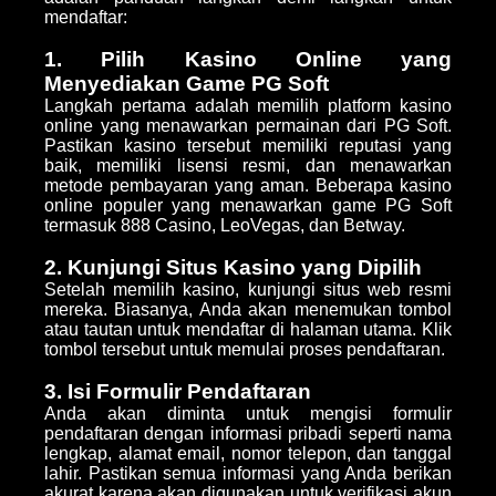
mendaftar:
1. Pilih Kasino Online yang
Menyediakan Game PG Soft
Langkah pertama adalah memilih platform kasino
online yang menawarkan permainan dari PG Soft.
Pastikan kasino tersebut memiliki reputasi yang
baik, memiliki lisensi resmi, dan menawarkan
metode pembayaran yang aman. Beberapa kasino
online populer yang menawarkan game PG Soft
termasuk 888 Casino, LeoVegas, dan Betway.
2. Kunjungi Situs Kasino yang Dipilih
Setelah memilih kasino, kunjungi situs web resmi
mereka. Biasanya, Anda akan menemukan tombol
atau tautan untuk mendaftar di halaman utama. Klik
tombol tersebut untuk memulai proses pendaftaran.
3. Isi Formulir Pendaftaran
Anda akan diminta untuk mengisi formulir
pendaftaran dengan informasi pribadi seperti nama
lengkap, alamat email, nomor telepon, dan tanggal
lahir. Pastikan semua informasi yang Anda berikan
akurat karena akan digunakan untuk verifikasi akun